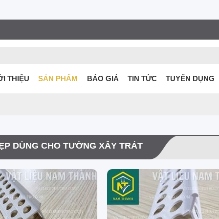
ỚI THIỆU
SẢN PHẨM
BÁO GIÁ
TIN TỨC
TUYỂN DỤNG
ẸP DÙNG CHO TƯỜNG XÂY TRÁT