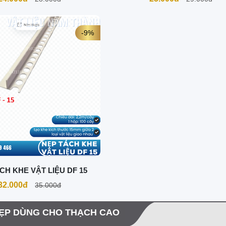
-9%
CH KHE VẬT LIỆU DF 15
32.000đ
35.000đ
ẸP DÙNG CHO THẠCH CAO