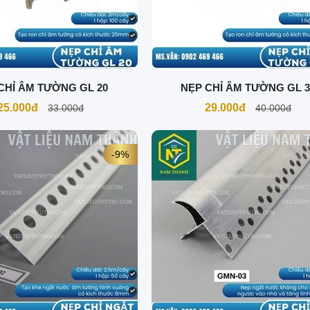
CHỈ ÂM TƯỜNG GL 20
NẸP CHỈ ÂM TƯỜNG GL 3
25.000đ
29.000đ
33.000đ
40.000đ
-9%