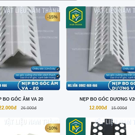
-15%
P BO GÓC ÂM VA 20
NẸP BO GÓC DƯƠNG V2
22.000đ
12.000đ
26.000đ
15.000đ
-10%