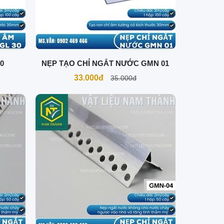
0
NẸP TẠO CHỈ NGẮT NƯỚC GMN 01
33.000đ
35.000đ