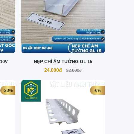
10V
NẸP CHỈ ÂM TƯỜNG GL 15
24.000đ
32.000đ
-28%
-6%