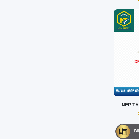
NẸP TÁ
N