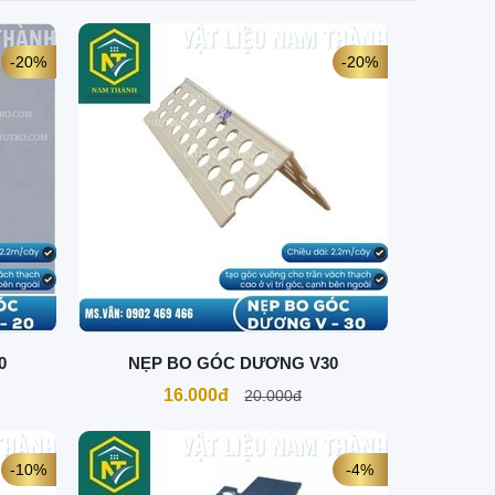
-20%
-20%
0
NẸP BO GÓC DƯƠNG V30
16.000đ
20.000đ
-10%
-4%