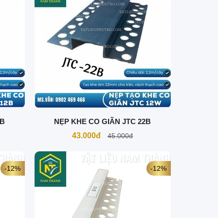
2B
NẸP KHE CO GIÃN JTC 22B
43.000đ
45.000đ
-12%
-12%