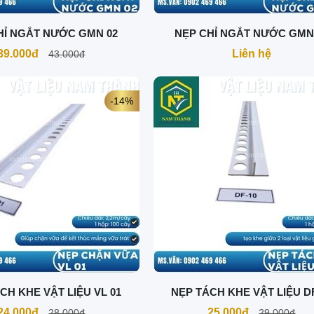
HỈ NGẮT NƯỚC GMN 02
NẸP CHỈ NGẮT NƯỚC GMN
39.000đ
Liên hệ
43.000đ
-14%
CH KHE VẬT LIỆU VL 01
NẸP TÁCH KHE VẬT LIỆU D
24.000đ
25.000đ
28.000đ
29.000đ