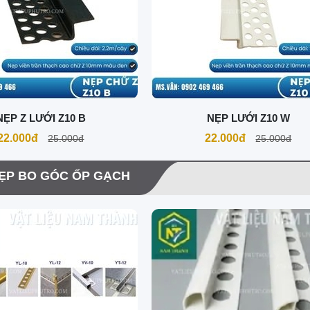
NẸP Z LƯỚI Z10 B
NẸP LƯỚI Z10 W
22.000đ
22.000đ
25.000đ
25.000đ
ẸP BO GÓC ỐP GẠCH