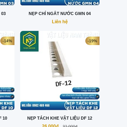
 03
NẸP CHỈ NGẮT NƯỚC GMN 04
Liên hệ
-14%
-19%
F 10
NẸP TÁCH KHE VẬT LIỆU DF 12
26.000đ
32.000đ