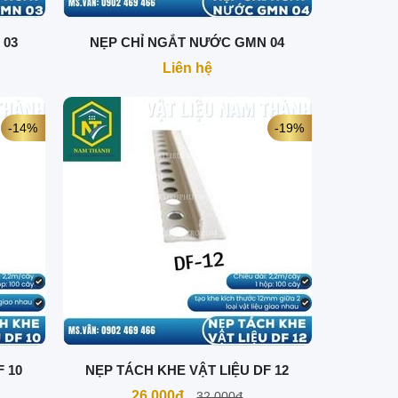
 03
NẸP CHỈ NGẮT NƯỚC GMN 04
Liên hệ
-14%
-19%
F 10
NẸP TÁCH KHE VẬT LIỆU DF 12
26.000đ
32.000đ