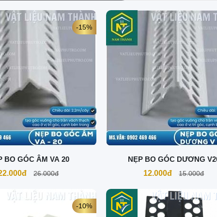
-15%
P BO GÓC ÂM VA 20
NẸP BO GÓC DƯƠNG V2
22.000đ
12.000đ
26.000đ
15.000đ
-10%