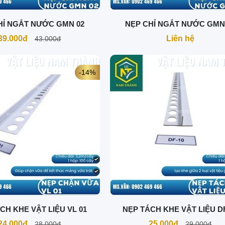
HỈ NGẮT NƯỚC GMN 02
NẸP CHỈ NGẮT NƯỚC GMN
39.000đ
Liên hệ
43.000đ
-14%
CH KHE VẬT LIỆU VL 01
NẸP TÁCH KHE VẬT LIỆU D
24.000đ
25.000đ
28.000đ
29.000đ