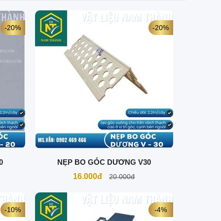
-20%
-20%
0
NẸP BO GÓC DƯƠNG V30
16.000đ
20.000đ
-10%
-4%