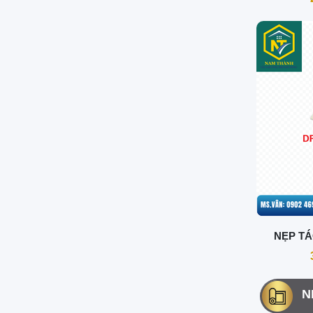
NẸP TÁ
N