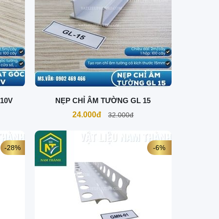
10V
NẸP CHỈ ÂM TƯỜNG GL 15
24.000đ
32.000đ
-28%
-6%