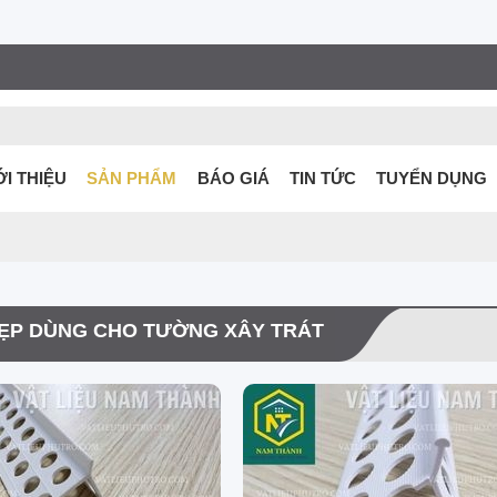
ỚI THIỆU
SẢN PHẨM
BÁO GIÁ
TIN TỨC
TUYỂN DỤNG
ẸP DÙNG CHO TƯỜNG XÂY TRÁT