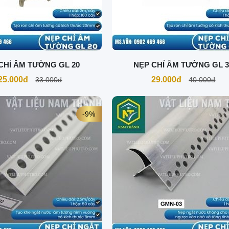
CHỈ ÂM TƯỜNG GL 20
NẸP CHỈ ÂM TƯỜNG GL 3
25.000đ
29.000đ
33.000đ
40.000đ
-9%