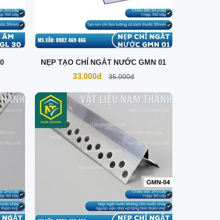
0
NẸP TẠO CHỈ NGẮT NƯỚC GMN 01
33.000đ
35.000đ