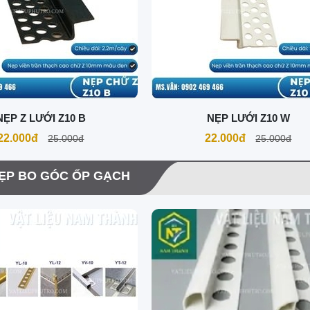
NẸP Z LƯỚI Z10 B
NẸP LƯỚI Z10 W
22.000đ
22.000đ
25.000đ
25.000đ
ẸP BO GÓC ỐP GẠCH