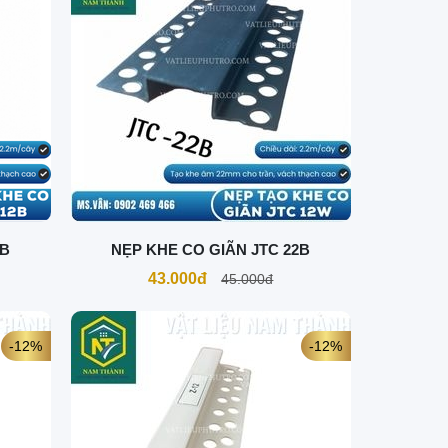
2B
NẸP KHE CO GIÃN JTC 22B
43.000đ
45.000đ
-12%
-12%