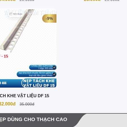
-9%
CH KHE VẬT LIỆU DF 15
32.000đ
35.000đ
ẸP DÙNG CHO THẠCH CAO