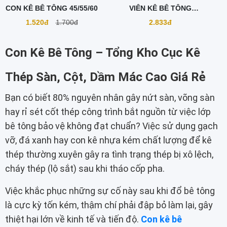
CON KÊ BÊ TÔNG 45/55/60
VIÊN KÊ BÊ TÔNG
55/60/70/80
1.520đ
1.700đ
2.833đ
Con Kê Bê Tông – Tổng Kho Cục Kê
Thép Sàn, Cột, Dầm Mác Cao Giá Rẻ
Bạn có biết 80% nguyên nhân gây nứt sàn, võng sàn
hay rỉ sét cốt thép công trình bắt nguồn từ việc lớp
bê tông bảo vệ không đạt chuẩn? Việc sử dụng gạch
vỡ, đá xanh hay con kê nhựa kém chất lượng để kê
thép thường xuyên gây ra tình trạng thép bị xô lệch,
cháy thép (lộ sắt) sau khi tháo cốp pha.
Việc khắc phục những sự cố này sau khi đổ bê tông
là cực kỳ tốn kém, thậm chí phải đập bỏ làm lại, gây
thiệt hại lớn về kinh tế và tiến độ.
Con kê bê