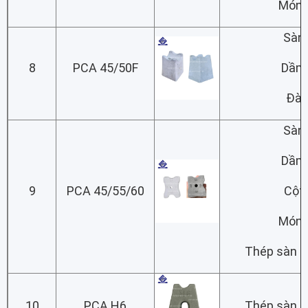
Món
Sàn
8
PCA 45/50F
Dầm
Đà
Sàn
Dầm
9
PCA 45/55/60
Cột
Món
Thép sàn lớ
10
PCA H6
Thép sàn lớ