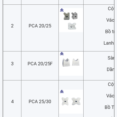
Cột
Vách
2
PCA 20/25
Bồ tr
Lanh 
Sàn
3
PCA 20/25F
Dầm
Cột
Vách
4
PCA 25/30
Bồ Tr