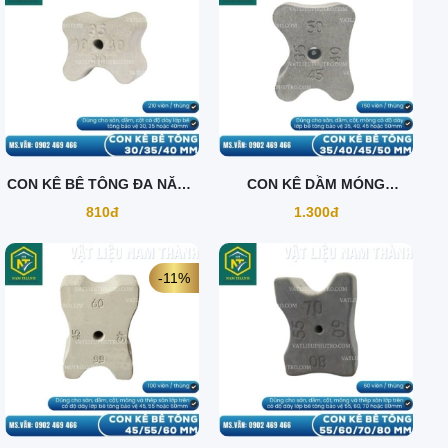
CON KÊ BÊ TÔNG ĐA NĂNG
CON KÊ DẦM MÓNG
30/35/40
35/40/45/50
810đ
1.300đ
-11%