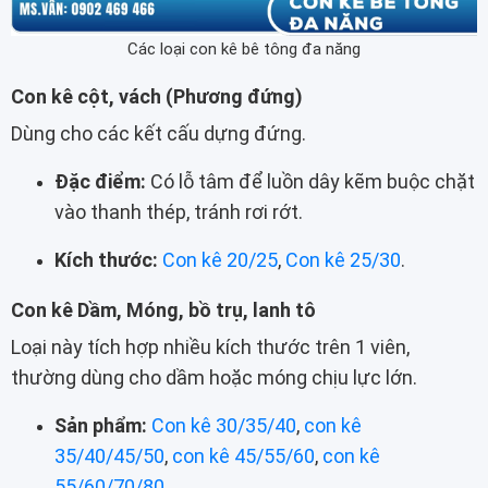
Các loại con kê bê tông đa năng
Con kê cột, vách (Phương đứng)
Dùng cho các kết cấu dựng đứng.
Đặc điểm:
Có lỗ tâm để luồn dây kẽm buộc chặt
vào thanh thép, tránh rơi rớt.
Kích thước:
Con kê 20/25
,
Con kê 25/30
.
Con kê Dầm, Móng, bồ trụ, lanh tô
Loại này tích hợp nhiều kích thước trên 1 viên,
thường dùng cho dầm hoặc móng chịu lực lớn.
Sản phẩm:
Con kê 30/35/40
,
con kê
35/40/45/50
,
con kê 45/55/60
,
con kê
55/60/70/80