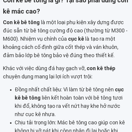
Con kê bê tông là gì? Tại sao phải dùng con
kê mác cao?
Con kê bê tông
là một loại phụ kiện xây dựng được
đúc sẵn từ bê tông cường độ cao (thường từ M300 -
M600). Nhiệm vụ chính của
cục kê
là tạo ra một
khoảng cách cố định giữa cốt thép và ván khuôn,
đảm bảo lớp bê tông bảo vệ đúng theo thiết kế.
Khác với việc dùng đá hay gạch vỡ,
con kê thép
chuyên dụng mang lại lợi ích vượt trội:
Đồng nhất chất liệu: Vì làm từ bê tông nên
cục
kê bê tông
liên kết hoàn toàn với bê tông tươi
khi đổ, không tạo ra vết nứt hay khe hở nước
như cục kê nhựa.
Chịu tải trọng lớn: Mác bê tông cao giúp con kê
không bị vỡ nát khi công nhân đi lại hoặc khi