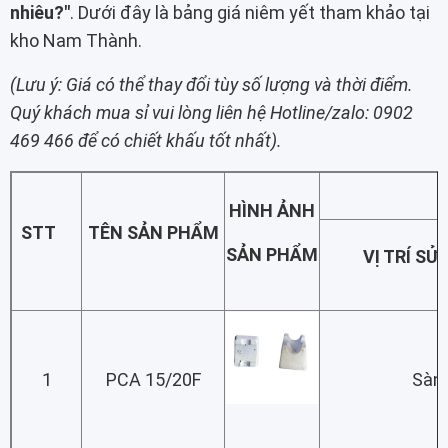
nhiêu?"
. Dưới đây là bảng giá niêm yết tham khảo tại
kho Nam Thành.
(Lưu ý: Giá có thể thay đổi tùy số lượng và thời điểm.
Quý khách mua sỉ vui lòng liên hệ Hotline/zalo: 0902
469 466 để có chiết khấu tốt nhất).
HÌNH ẢNH
STT
TÊN SẢN PHẨM
SẢN PHẨM
VỊ TRÍ SỬ
1
PCA 15/20F
Sàn