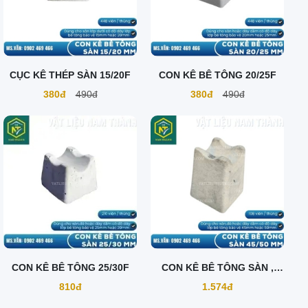
CỤC KÊ THÉP SÀN 15/20F
CON KÊ BÊ TÔNG 20/25F
380đ
490đ
380đ
490đ
CON KÊ BÊ TÔNG 25/30F
CON KÊ BÊ TÔNG SÀN ,
DẦM 45/50F
810đ
1.574đ