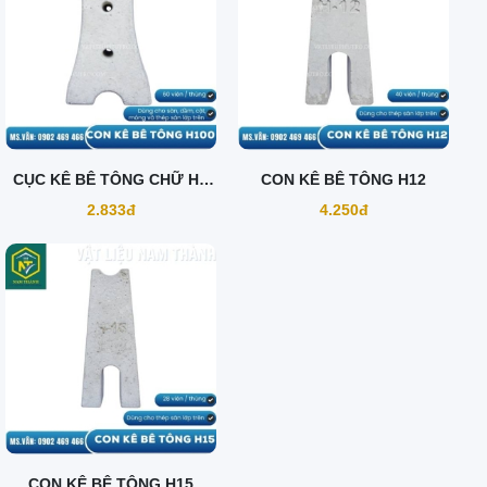
CỤC KÊ BÊ TÔNG CHỮ H -
CON KÊ BÊ TÔNG H12
100MM
2.833đ
4.250đ
CON KÊ BÊ TÔNG H15