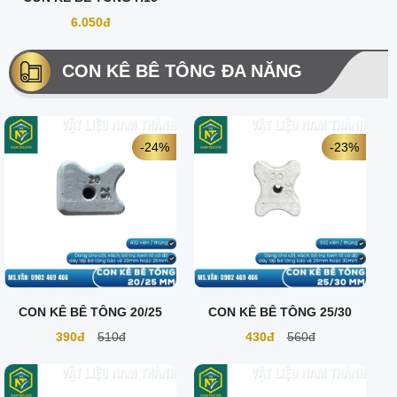
6.050đ
CON KÊ BÊ TÔNG ĐA NĂNG
-24%
-23%
CON KÊ BÊ TÔNG 20/25
CON KÊ BÊ TÔNG 25/30
390đ
510đ
430đ
560đ