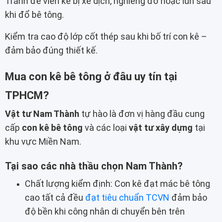
Tránh để viên kê bị xê dịch, nghiêng đổ hoặc lún sâu
khi đổ bê tông.
Kiểm tra cao độ lớp cốt thép sau khi bố trí con kê –
đảm bảo đúng thiết kế.
Mua con kê bê tông ở đâu uy tín tại
TPHCM?
Vật tư Nam Thành
tự hào là đơn vị hàng đầu cung
cấp
con kê bê tông
và các loại
vật tư xây dựng
tại
khu vực Miền Nam.
Tại sao các nhà thầu chọn Nam Thành?
Chất lượng kiểm định: Con kê đạt mác bê tông
cao tất cả đều
đạt tiêu chuẩn TCVN
đảm bảo
độ bền khi công nhân di chuyển bên trên