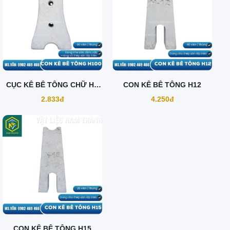
CỤC KÊ BÊ TÔNG CHỮ H -
CON KÊ BÊ TÔNG H12
100MM
2.833đ
4.250đ
CON KÊ BÊ TÔNG H15