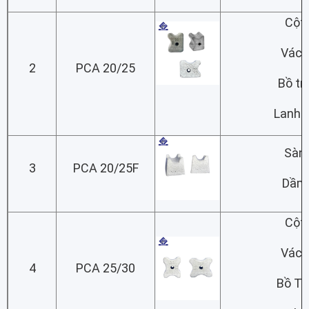
Cột
Vách
2
PCA 20/25
Bồ tr
Lanh 
Sàn
3
PCA 20/25F
Dầm
Cột
Vách
4
PCA 25/30
Bồ Tr