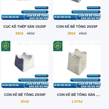
CỤC KÊ THÉP SÀN 15/20F
CON KÊ BÊ TÔNG 20/25F
380đ
490đ
380đ
490đ
CON KÊ BÊ TÔNG 25/30F
CON KÊ BÊ TÔNG SÀN ,
DẦM 45/50F
810đ
1.574đ