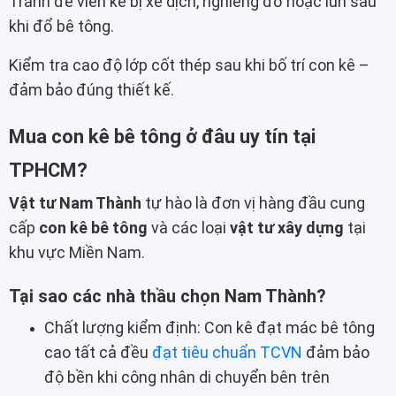
Tránh để viên kê bị xê dịch, nghiêng đổ hoặc lún sâu
khi đổ bê tông.
Kiểm tra cao độ lớp cốt thép sau khi bố trí con kê –
đảm bảo đúng thiết kế.
Mua con kê bê tông ở đâu uy tín tại
TPHCM?
Vật tư Nam Thành
tự hào là đơn vị hàng đầu cung
cấp
con kê bê tông
và các loại
vật tư xây dựng
tại
khu vực Miền Nam.
Tại sao các nhà thầu chọn Nam Thành?
Chất lượng kiểm định: Con kê đạt mác bê tông
cao tất cả đều
đạt tiêu chuẩn TCVN
đảm bảo
độ bền khi công nhân di chuyển bên trên