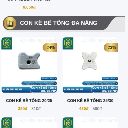
6.050đ
CON KÊ BÊ TÔNG ĐA NĂNG
-24%
-23%
CON KÊ BÊ TÔNG 20/25
CON KÊ BÊ TÔNG 25/30
390đ
510đ
430đ
560đ