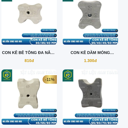
CON KÊ BÊ TÔNG ĐA NĂNG
CON KÊ DẦM MÓNG
30/35/40
35/40/45/50
810đ
1.300đ
-11%