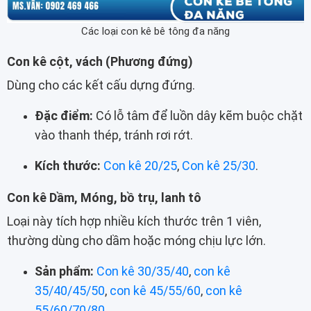
Các loại con kê bê tông đa năng
Con kê cột, vách (Phương đứng)
Dùng cho các kết cấu dựng đứng.
Đặc điểm:
Có lỗ tâm để luồn dây kẽm buộc chặt
vào thanh thép, tránh rơi rớt.
Kích thước:
Con kê 20/25
,
Con kê 25/30
.
Con kê Dầm, Móng, bồ trụ, lanh tô
Loại này tích hợp nhiều kích thước trên 1 viên,
thường dùng cho dầm hoặc móng chịu lực lớn.
Sản phẩm:
Con kê 30/35/40
,
con kê
35/40/45/50
,
con kê 45/55/60
,
con kê
55/60/70/80