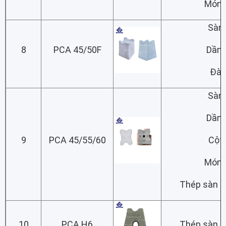
Món
Sàn
8
PCA 45/50F
Dầm
Đà
Sàn
Dầm
9
PCA 45/55/60
Cột
Món
Thép sàn lớ
10
PCA H6
Thép sàn lớ