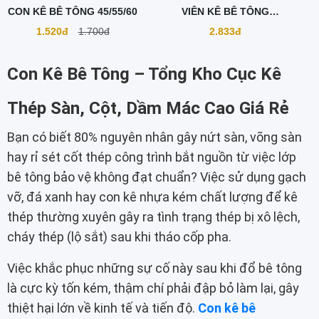
CON KÊ BÊ TÔNG 45/55/60
VIÊN KÊ BÊ TÔNG
55/60/70/80
1.520đ
1.700đ
2.833đ
Con Kê Bê Tông – Tổng Kho Cục Kê
Thép Sàn, Cột, Dầm Mác Cao Giá Rẻ
Bạn có biết 80% nguyên nhân gây nứt sàn, võng sàn
hay rỉ sét cốt thép công trình bắt nguồn từ việc lớp
bê tông bảo vệ không đạt chuẩn? Việc sử dụng gạch
vỡ, đá xanh hay con kê nhựa kém chất lượng để kê
thép thường xuyên gây ra tình trạng thép bị xô lệch,
cháy thép (lộ sắt) sau khi tháo cốp pha.
Việc khắc phục những sự cố này sau khi đổ bê tông
là cực kỳ tốn kém, thậm chí phải đập bỏ làm lại, gây
thiệt hại lớn về kinh tế và tiến độ.
Con kê bê