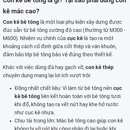
Con kê bê tông là gì? Tại sao phải dùng con
kê mác cao?
Con kê bê tông
là một loại phụ kiện xây dựng được
đúc sẵn từ bê tông cường độ cao (thường từ M300 -
M600). Nhiệm vụ chính của
cục kê
là tạo ra một
khoảng cách cố định giữa cốt thép và ván khuôn,
đảm bảo lớp bê tông bảo vệ đúng theo thiết kế.
Khác với việc dùng đá hay gạch vỡ,
con kê thép
chuyên dụng mang lại lợi ích vượt trội:
Đồng nhất chất liệu: Vì làm từ bê tông nên
cục
kê bê tông
liên kết hoàn toàn với bê tông tươi
khi đổ, không tạo ra vết nứt hay khe hở nước
như cục kê nhựa.
Chịu tải trọng lớn: Mác bê tông cao giúp con kê
không bị vỡ nát khi công nhân đi lại hoặc khi