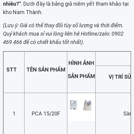
nhiêu?"
. Dưới đây là bảng giá niêm yết tham khảo tại
kho Nam Thành.
(Lưu ý: Giá có thể thay đổi tùy số lượng và thời điểm.
Quý khách mua sỉ vui lòng liên hệ Hotline/zalo: 0902
469 466 để có chiết khấu tốt nhất).
HÌNH ẢNH
STT
TÊN SẢN PHẨM
SẢN PHẨM
VỊ TRÍ SỬ
1
PCA 15/20F
Sàn