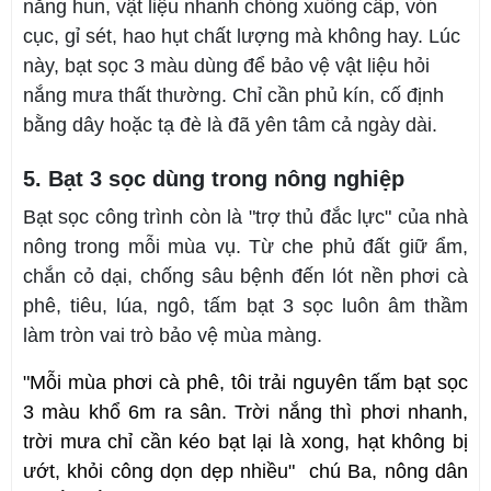
nắng hun, vật liệu nhanh chóng xuống cấp, vón
cục, gỉ sét, hao hụt chất lượng mà không hay. Lúc
này, bạt sọc 3 màu dùng để bảo vệ vật liệu hỏi
nắng mưa thất thường. Chỉ cần phủ kín, cố định
bằng dây hoặc tạ đè là đã yên tâm cả ngày dài.
5. Bạt 3 sọc dùng trong nông nghiệp
Bạt sọc công trình còn là "trợ thủ đắc lực" của nhà
nông trong mỗi mùa vụ. Từ che phủ đất giữ ẩm,
chắn cỏ dại, chống sâu bệnh đến lót nền phơi cà
phê, tiêu, lúa, ngô, tấm bạt 3 sọc luôn âm thầm
làm tròn vai trò bảo vệ mùa màng.
"Mỗi mùa phơi cà phê, tôi trải nguyên tấm bạt sọc 
3 màu khổ 6m ra sân. Trời nắng thì phơi nhanh, 
trời mưa chỉ cần kéo bạt lại là xong, hạt không bị 
ướt, khỏi công dọn dẹp nhiều"  chú Ba, nông dân 