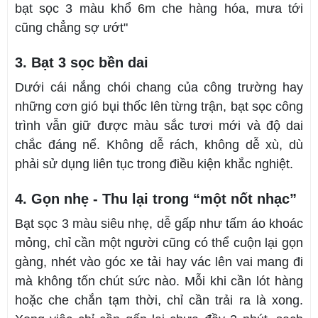
bạt sọc 3 màu khổ 6m che hàng hóa, mưa tới
cũng chẳng sợ ướt"
3. Bạt 3 sọc bền dai
Dưới cái nắng chói chang của công trường hay
những cơn gió bụi thốc lên từng trận, bạt sọc công
trình vẫn giữ được màu sắc tươi mới và độ dai
chắc đáng nể. Không dễ rách, không dễ xù, dù
phải sử dụng liên tục trong điều kiện khắc nghiệt.
4. Gọn nhẹ - Thu lại trong “một nốt nhạc”
Bạt sọc 3 màu siêu nhẹ, dễ gấp như tấm áo khoác
mỏng, chỉ cần một người cũng có thể cuộn lại gọn
gàng, nhét vào góc xe tải hay vác lên vai mang đi
mà không tốn chút sức nào. Mỗi khi cần lót hàng
hoặc che chắn tạm thời, chỉ cần trải ra là xong.