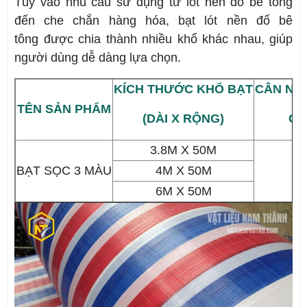
Tùy vào nhu cầu sử dụng từ lót nền đổ bê tông
đến che chắn hàng hóa, bạt lót nền đổ bê
tông được chia thành nhiều khổ khác nhau, giúp
người dùng dễ dàng lựa chọn.
KÍCH THƯỚC KHỔ BẠT
CÂN NẶ
TÊN SẢN PHẨM
(DÀI X RỘNG)
G/
3.8M X 50M
BẠT SỌC 3 MÀU
4M X 50M
5
6M X 50M