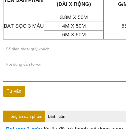
(DÀI X RỘNG)
G/M
3.8M X 50M
BẠT SỌC 3 MÀU
4M X 50M
55
6M X 50M
Thông tin sản phẩm
Bình luận
Bạt sọc 3 màu
từ lâu đã trở thành vật dụng quen