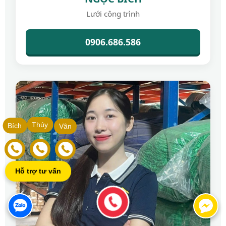
Lưới công trình
0906.686.586
Thúy
Bích
Vân
Hỗ trợ tư vấn