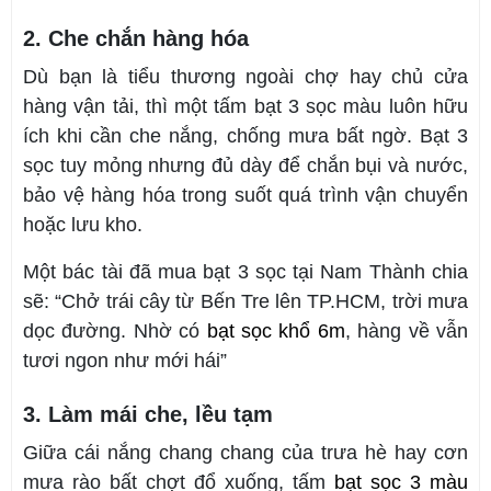
2. Che chắn hàng hóa
Dù bạn là tiểu thương ngoài chợ hay chủ cửa
hàng vận tải, thì một tấm bạt 3 sọc màu luôn hữu
ích khi cần che nắng, chống mưa bất ngờ. Bạt 3
sọc tuy mỏng nhưng đủ dày để chắn bụi và nước,
bảo vệ hàng hóa trong suốt quá trình vận chuyển
hoặc lưu kho.
Một bác tài đã mua bạt 3 sọc tại Nam Thành chia
sẽ: “Chở trái cây từ Bến Tre lên TP.HCM, trời mưa
dọc đường. Nhờ có
bạt sọc khổ 6m
, hàng về vẫn
tươi ngon như mới hái”
3. Làm mái che, lều tạm
Giữa cái nắng chang chang của trưa hè hay cơn
mưa rào bất chợt đổ xuống, tấm
bạt sọc 3 màu 