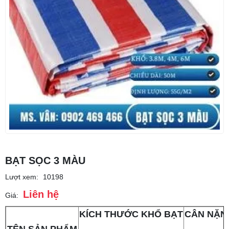
BẠT SỌC 3 MÀU
Lượt xem:
10198
Liên hệ
Giá:
KÍCH THƯỚC KHỔ BẠT
CÂN NẶN
TÊN SẢN PHẨM