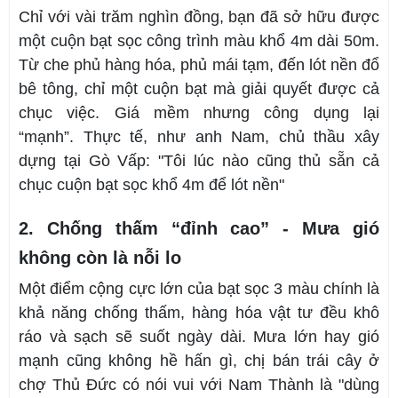
Chỉ với vài trăm nghìn đồng, bạn đã sở hữu được
một cuộn bạt sọc công trình màu khổ 4m dài 50m.
Từ che phủ hàng hóa, phủ mái tạm, đến lót nền đổ
bê tông, chỉ một cuộn bạt mà giải quyết được cả
chục việc. Giá mềm nhưng công dụng lại
“mạnh”. Thực tế, như anh Nam, chủ thầu xây
dựng tại Gò Vấp: "Tôi lúc nào cũng thủ sẵn cả
chục cuộn bạt sọc khổ 4m để lót nền"
2. Chống thấm “đỉnh cao” - Mưa gió
không còn là nỗi lo
Một điểm cộng cực lớn của bạt sọc 3 màu chính là
khả năng chống thấm, hàng hóa vật tư đều khô
ráo và sạch sẽ suốt ngày dài. Mưa lớn hay gió
mạnh cũng không hề hấn gì, chị bán trái cây ở
chợ Thủ Đức có nói vui với Nam Thành là "dùng