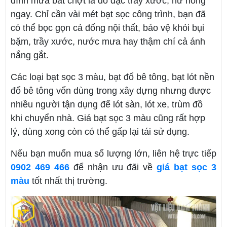
dính mưa bất chợt là đồ đạc trầy xước, hư hỏng
ngay. Chỉ cần vài mét bạt sọc công trình, bạn đã
có thể bọc gọn cả đống nội thất, bảo vệ khỏi bụi
bặm, trầy xước, nước mưa hay thậm chí cả ánh
nắng gắt.
Các loại bạt sọc 3 màu, bạt đổ bê tông, bạt lót nền
đổ bê tông vốn dùng trong xây dựng nhưng được
nhiều người tận dụng để lót sàn, lót xe, trùm đồ
khi chuyển nhà. Giá bạt sọc 3 màu cũng rất hợp
lý, dùng xong còn có thể gấp lại tái sử dụng.
Nếu bạn muốn mua số lượng lớn, liên hệ trực tiếp
0902 469 466
để nhận ưu đãi về
giá bạt sọc 3
màu
tốt nhất thị trường.